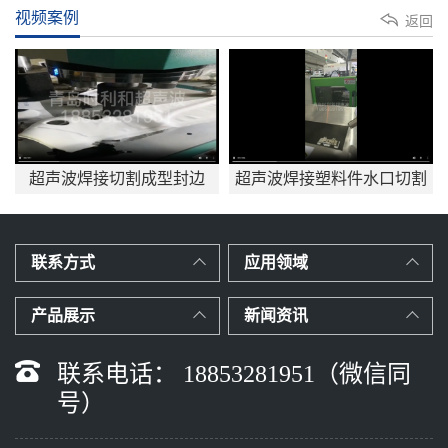
视频案例
返回
切割成型封边
超声波焊接塑料件水口切割
新能源备用电源
应用mp4
波焊接
联系方式
应用领域
产品展示
新闻资讯
联系电话： 18853281951（微信同
号）