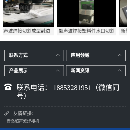
边
超声波焊接塑料件水口切割
新能源备用电源电池盒超
应用mp4
波焊接
联系方式
应用领域
产品展示
新闻资讯
联系电话： 18853281951（微信同
号）
友情链接：
青岛超声波焊接机
|