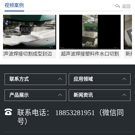
视频案例
返回
型封边
超声波焊接塑料件水口切割
新能源备用电源电池盒
应用mp4
波焊接
联系方式
应用领域
产品展示
新闻资讯
联系电话： 18853281951（微信同
号）