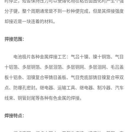
时停止，短暂保持压力可以使熔化物在粘合面固化时产生个强
分子键，整个周期通常是不到一秒种便完成，但是其焊接强度
却接近是一块连着的材料。
捍接范围：
电池极片各种金属焊接工艺：气吕十镍、镍十铜箔、气目
十铝箔、多层铜箔、多层泪箔、多层铜网、多层泪网、毛吕盖
板十铝条、泪镍复合带铸目盖板、气目壳底部铸目镍复合带双
点、防爆孔密封。继电器、运输工具、继电器、制冷器、汽车
线束、铜管封尾等各种有色金属的焊接。
焊接特点：