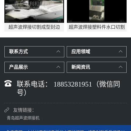
边
超声波焊接塑料件水口切割
新能源备用电源电池盒超
应用mp4
波焊接
联系方式
应用领域
产品展示
新闻资讯
联系电话： 18853281951（微信同
号）
友情链接：
青岛超声波焊接机
|