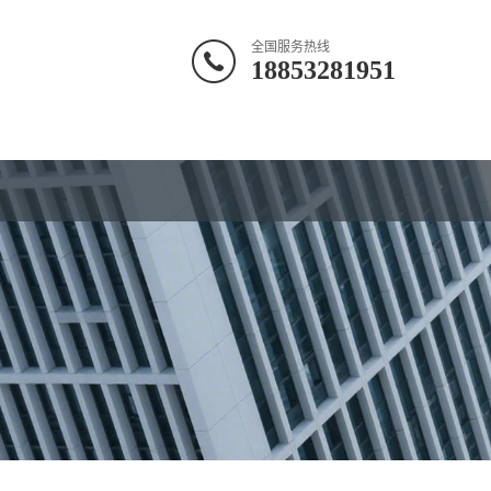
全国服务热线
18853281951