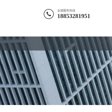
全国服务热线
18853281951